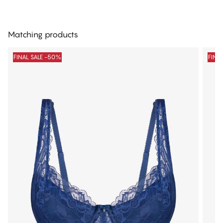
Matching products
FINAL SALE -50%
FINA