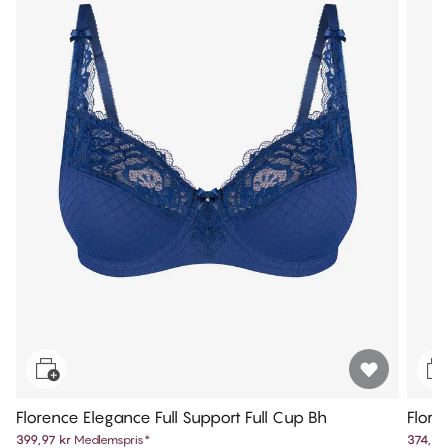
Florence Elegance Full Support Full Cup Bh
Flore
399,97 kr
Medlemspris
*
374,97