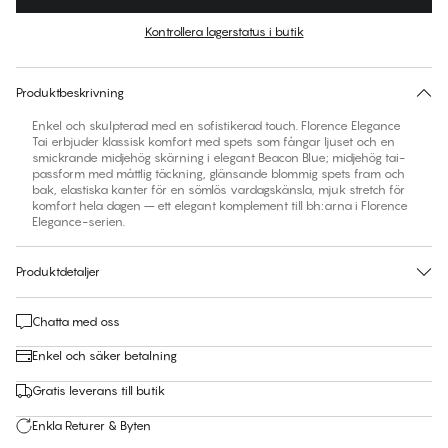
Färg
:
Beacon Blue
Kontrollera lagerstatus i butik
Ingen storlek föreslås för den här produkten
30 dagars returrätt | Gratis leverans till butik
Produktbeskrivning
Enkel och skulpterad med en sofistikerad touch. Florence Elegance
Tai erbjuder klassisk komfort med spets som fångar ljuset och en
smickrande midjehög skärning i elegant Beacon Blue; midjehög tai-
passform med måttlig täckning, glänsande blommig spets fram och
bak, elastiska kanter för en sömlös vardagskänsla, mjuk stretch för
komfort hela dagen – ett elegant komplement till bh:arna i Florence
Elegance-serien.
Produktdetaljer
Chatta med oss
Enkel och säker betalning
Gratis leverans till butik
Enkla Returer & Byten