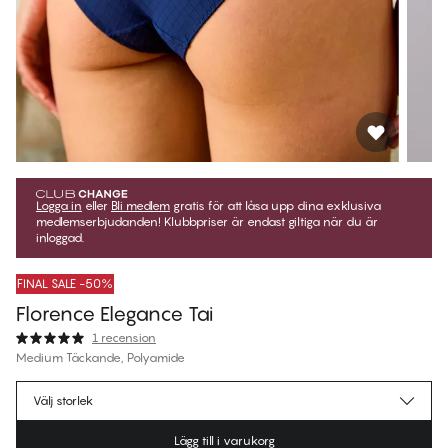
Logga in
eller
Bli medlem
gratis för att låsa upp dina exklusiva
medlemserbjudanden! Klubbpriser är endast giltiga när du är
inloggad.
FINAL SALE -50%
Florence Elegance Tai
1 recension
Medium Täckande, Polyamide
189,97 kr
Medlemspris
*
Välj storlek
379,95 kr
Ordinarie pris
Lägg till i varukorg