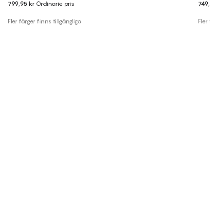
799,95 kr
Ordinarie pris
749,95
Fler färger finns tillgängliga
Fler fär