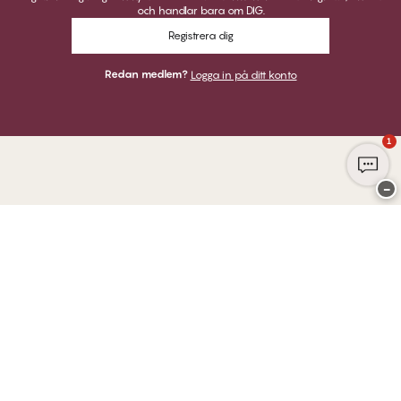
och handlar bara om DIG.
Registrera dig
Redan medlem?
Logga in på ditt konto
1
−
Tack för att du besöker
Twilfit by CHANGE Lingerie
BETALNINGAR
VI SKICKAR MED