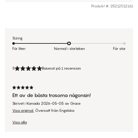
Produkt #
:
25212012161
Sizing
För liten
Normal i storleken
För stor
5
Baserat på 1 recension
Ett av de bästa trosorna någonsin!
Skrivet i Kanada
2026-05-05
av
Grace
Visa original.
Översatt från Engelska
Visa alla