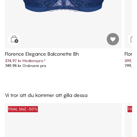
Florence Elegance Balconette Bh
Flore
374,97 kr
Medlemspris
*
399,97
749,95 kr
Ordinarie pris
799,95
Vi tror att du kommer att gilla dessa
FINAL SALE -50%
FINA