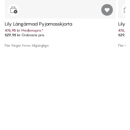
Lily Långärmad Pyjamasskjorta
Lily 
476,95 kr
Medlemspris
*
476,95
529,95 kr
Ordinarie pris
529,95
Fler färger finns tillgängliga
Fler fär