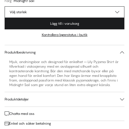
Färg
:
Midnight Sail
Välj storlek
Lägg till i varukorg
Kontrollera lagerstatus i butik
Ingen storlek föreslås för den här produkten
30 dagars returrätt | Gratis leverans till butik
Produktbeskrivning
Mjuk, andningsbar och designad för enkelhet – Lily Pyjama Shirt är
tillverkad i viskosjersey med en avslappnad silhuett och
kontrasterande kantning. Bär den med matchande byxor eller på
egen hand för enkel komfort. Den har långa ärmar med knapplista
fram, avslappnad passform med klassisk pyjamaskrage, och finns i
Midnight Sail som ger varje stund en liten extra elegant känsla.
Produktdetaljer
Chatta med oss
Enkel och säker betalning