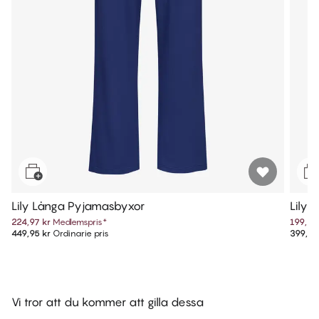
Lily Långa Pyjamasbyxor
Lily 
224,97 kr
Medlemspris
*
199,97
449,95 kr
Ordinarie pris
399,95
Vi tror att du kommer att gilla dessa