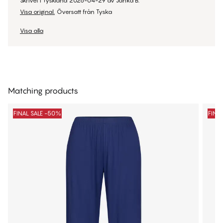
Skrivet i Tyskland
2026-04-29
av
Janka B.
Visa original.
Översatt från Tyska
Visa alla
Matching products
FINAL SALE -50%
FINA