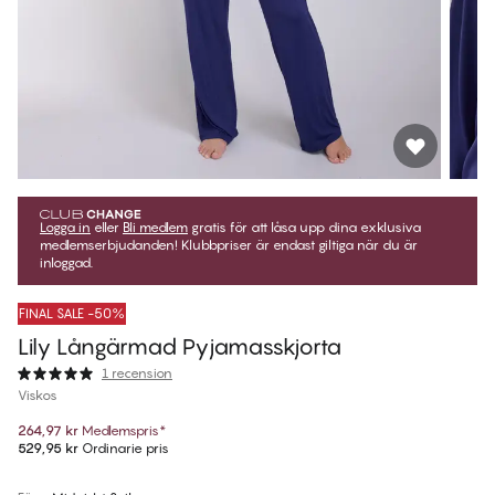
Logga in
eller
Bli medlem
gratis för att låsa upp dina exklusiva
medlemserbjudanden! Klubbpriser är endast giltiga när du är
inloggad.
FINAL SALE -50%
Lily Långärmad Pyjamasskjorta
1 recension
Viskos
264,97 kr
Medlemspris
*
529,95 kr
Ordinarie pris