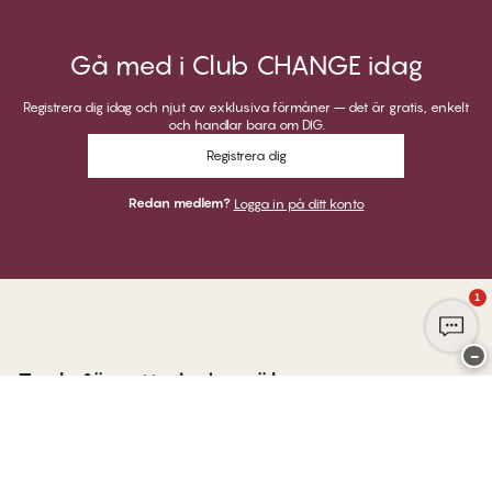
Gå med i Club CHANGE idag
Registrera dig idag och njut av exklusiva förmåner – det är gratis, enkelt
och handlar bara om DIG.
Registrera dig
Redan medlem?
Logga in på ditt konto
1
−
Tack för att du besöker
Twilfit by CHANGE Lingerie
BETALNINGAR