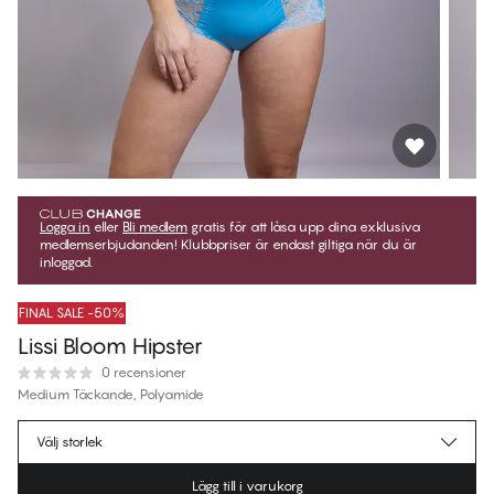
Logga in
eller
Bli medlem
gratis för att låsa upp dina exklusiva
medlemserbjudanden! Klubbpriser är endast giltiga när du är
inloggad.
FINAL SALE -50%
Lissi Bloom Hipster
0 recensioner
Medium Täckande, Polyamide
239,97 kr
Medlemspris
*
Välj storlek
479,95 kr
Ordinarie pris
Lägg till i varukorg