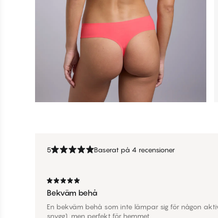
5
Baserat på 4 recensioner
Bekväm behå
En bekväm behå som inte lämpar sig för någon aktivit
snygg), men perfekt för hemmet