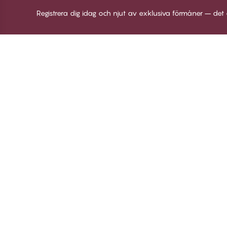
Registrera dig idag och njut av exklusiva förmåner – det 
Tack för att du
C
besöker
Om
Twilfit by CHANGE
Vi
Lingerie
Bl
Lo