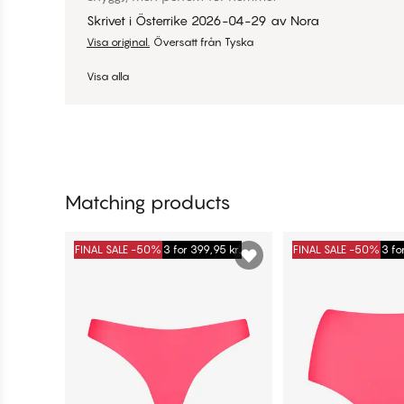
Skrivet i Österrike
2026-04-29
av
Nora
Visa original.
Översatt från Tyska
Visa alla
Matching products
FINAL SALE -50%
3 for 399,95 kr.
FINAL SALE -50%
3 fo