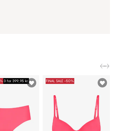
0%
3 for 399,95 kr.
FINAL SALE -50%