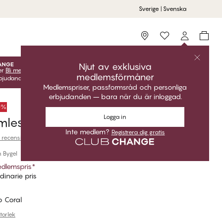
Sverige | Svenska
Storefinder
Njut av exklusiva
er
Bli medlem
gratis för att låsa upp dina exklusiva
medlemsförmåner
udanden! Klubbpriser är endast giltiga när du är inloggad.
Medlemspriser, passformsråd och personliga
erbjudanden – bara när du är inloggad.
50%
Logga in
less Plunge Bralette
Inte medlem?
Registrera dig gratis
 recensioner
 Bygel
dlemspris
*
dinarie pris
o Coral
storlek