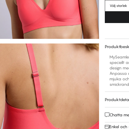
Välj storlek
Produktbesk
MySeamless
speciellt 
design med
Anpassa d
mjuka och
smickrand
Produktdetal
Chatta m
Enkel och 