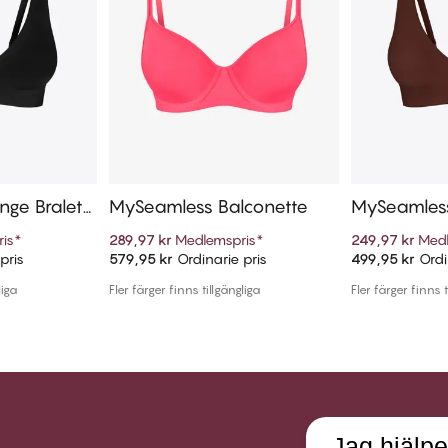
nge Bralett
MySeamless Balconette
MySeamless
e
is
*
289,97 kr
Medlemspris
*
249,97 kr
Medl
pris
579,95 kr
Ordinarie pris
499,95 kr
Ordi
arukorg
Lägg till i varukorg
Lägg t
liga
Fler färger finns tillgängliga
Fler färger finns t
Jag hjälpe