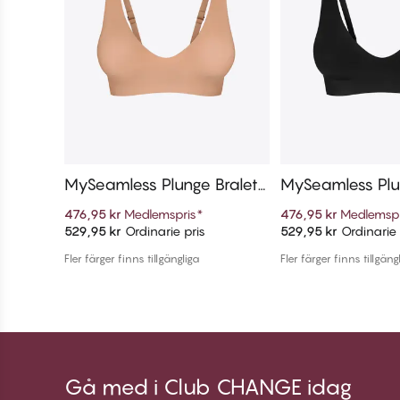
MySeamless Plunge Bralett
MySeamless Plu
e
e
476,95 kr
Medlemspris
*
476,95 kr
Medlemspr
529,95 kr
Ordinarie pris
529,95 kr
Ordinarie 
Lägg till i varukorg
Lägg till i v
Fler färger finns tillgängliga
Fler färger finns tillgäng
Gå med i Club CHANGE idag