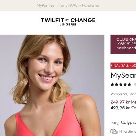
Fri leverans vid köp över 800 kr.
Logga in
ell
medlemserbj
FINAL SALE -
MySeam
4
Vadderad, Utan
249,97 kr
Me
499,95 kr
Or
Färg
:
Calyps
Hitta din 