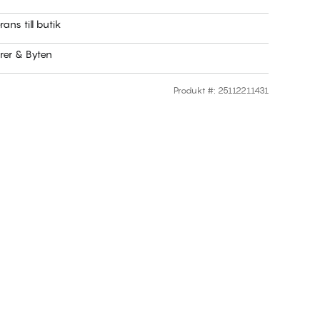
rans till butik
rer & Byten
Produkt #
:
25112211431