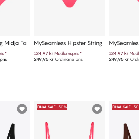
 Midja Tai
MySeamless Hipster String
MySeamless
is
*
124,97 kr
Medlemspris
*
124,97 kr
Medl
pris
249,95 kr
Ordinarie pris
249,95 kr
Ordi
arukorg
Lägg till i varukorg
Lägg t
FINAL SALE -50%
FINAL SALE -5