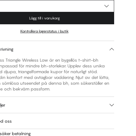
Lägg till i varukorg
Kontrollera lagerstatus i butik
rivning
 Triangle Wireless Low är en bygellös t-shirt-bh
anpassad för mindre bh-storlekar. Upplev dess unika
 djupa, triangelformade kupor för naturligt stöd.
in komfort med avtagbar vaddering. Njut av det lätta,
 sömlösa utseendet på denna bh, som säkerställer en
e och bekväm passform.
jer
ed oss
säker betalning