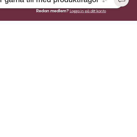
Redan medlem?
Logga in på ditt konto
FÖRETAG
BETALNINGAR
fit by CHANGE Lingerie
VI SKICKAR MED
 hos Twilfit by CHANGE
 ansvar