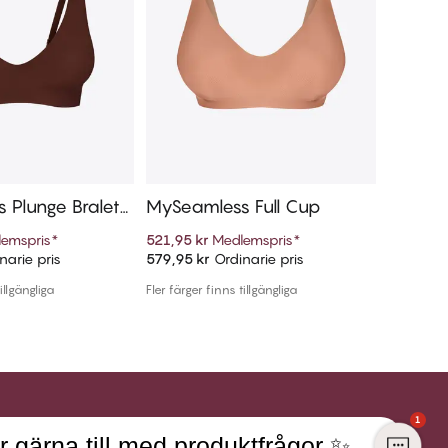
 Plunge Bralett
MySeamless Full Cup
MySeam
ess
emspris
*
521,95 kr
Medlemspris
*
289,97 k
narie pris
579,95 kr
Ordinarie pris
579,95 k
ill i varukorg
Lägg till i varukorg
illgängliga
Fler färger finns tillgängliga
Fler färger
1
r gärna till med produktfrågor ✨
Registrera dig