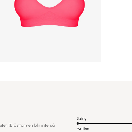
Sizing
et. (Bröstformen blir inte så
För liten