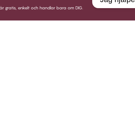
är gratis, enkelt och handlar bara om DIG.
LUB CHANGE
SERVICE
VÅRT 
 Club Change
Leverans
Om Twil
llkor för medlemskap
Returer
Butiker
i medlem
Presentkort
Karriär
gga in
Testa en bh-utprovning
Socialt
Alla FAQ frågor
B2B
Kom i kontakt med oss
Policy för visselblåsare