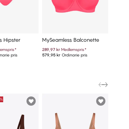
 Hipster
MySeamless Balconette
emspris
*
289,97 kr
Medlemspris
*
narie pris
579,95 kr
Ordinarie pris
ill i varukorg
Lägg till i varukorg
0%
FINAL S