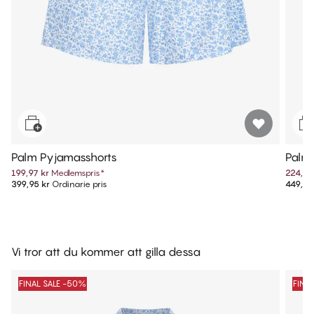
Palm Pyjamasshorts
Palm 
199,97 kr
Medlemspris
*
224,97
399,95 kr
Ordinarie pris
449,95
Vi tror att du kommer att gilla dessa
FINAL SALE -50%
FINA