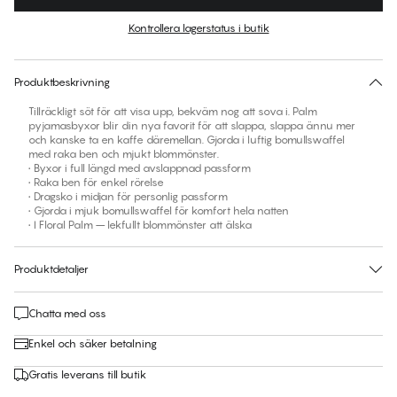
Färg
:
Floral Palm White
Kontrollera lagerstatus i butik
Ingen storlek föreslås för den här produkten
30 dagars returrätt | Gratis leverans till butik
Produktbeskrivning
Tillräckligt söt för att visa upp, bekväm nog att sova i. Palm
pyjamasbyxor blir din nya favorit för att slappa, slappa ännu mer
och kanske ta en kaffe däremellan. Gjorda i luftig bomullswaffel
med raka ben och mjukt blommönster.
• Byxor i full längd med avslappnad passform
• Raka ben för enkel rörelse
• Dragsko i midjan för personlig passform
• Gjorda i mjuk bomullswaffel för komfort hela natten
• I Floral Palm – lekfullt blommönster att älska
Produktdetaljer
Chatta med oss
Enkel och säker betalning
Gratis leverans till butik