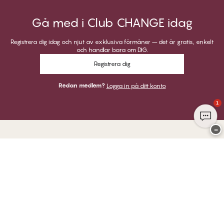
Gå med i Club CHANGE idag
Registrera dig idag och njut av exklusiva förmåner – det är gratis, enkelt
och handlar bara om DIG.
Registrera dig
Redan medlem?
Logga in på ditt konto
1
−
Tack för att du besöker
Twilfit by CHANGE Lingerie
BETALNINGAR