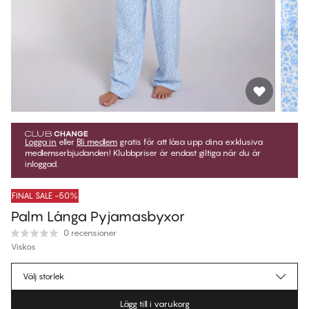
Logga in
eller
Bli medlem
gratis för att låsa upp dina exklusiva
medlemserbjudanden! Klubbpriser är endast giltiga när du är
inloggad.
FINAL SALE -50%
Palm Långa Pyjamasbyxor
0 recensioner
Viskos
224,97 kr
Medlemspris
*
Välj storlek
449,95 kr
Ordinarie pris
Lägg till i varukorg