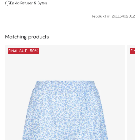
Enkla Returer & Byten
Produkt #
:
26115402012
Matching products
FINAL SALE -50%
FINA