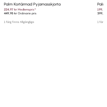
Palm Kortärmad Pyjamasskjorta
Palm
224,97 kr
Medlemspris
*
199,97
449,95 kr
Ordinarie pris
399,95
1 färg finns tillgängliga
1 färg f