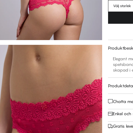
Välj storlek
Produktbesk
Elegant m
spetsband.
skapad i e
Produktdetal
Chatta m
Enkel och 
Gratis leve