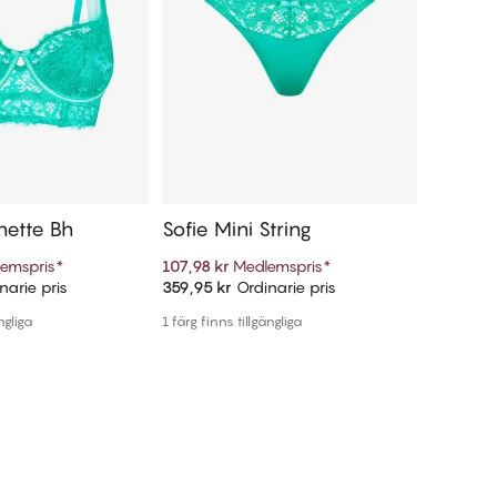
nette Bh
Sofie Mini String
Sofie H
emspris
*
107,98 kr
Medlemspris
*
107,98 k
narie pris
359,95 kr
Ordinarie pris
359,95 k
ill i varukorg
Lägg till i varukorg
ngliga
1 färg finns tillgängliga
1 färg finn