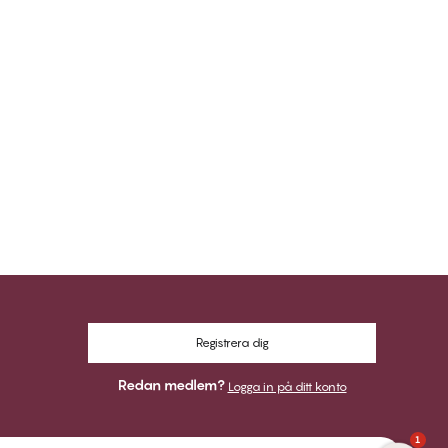
Registrera dig
Redan medlem?
Logga in på ditt konto
1