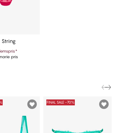
 String
emspris
*
narie pris
ill i varukorg
0%
FINAL SALE -70%
FINAL S