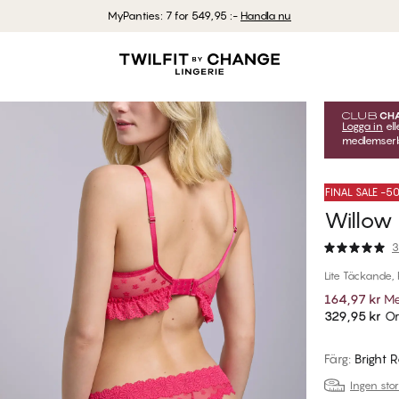
MyPanties: 7 for 549,95 :-
Handla nu
Logga in
ell
medlemserbj
FINAL SALE -
Willow 
3
Lite Täckande,
164,97 kr
Me
329,95 kr
Or
Färg
:
Bright 
Ingen sto