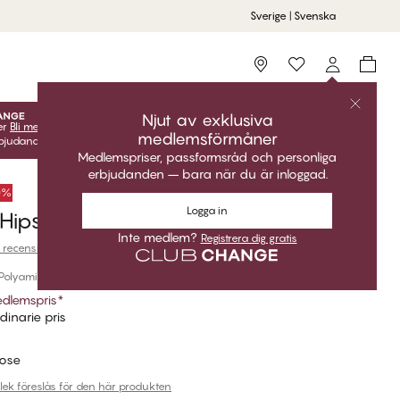
Sverige | Svenska
Storefinder
Njut av exklusiva
er
Bli medlem
gratis för att låsa upp dina exklusiva
medlemsförmåner
udanden! Klubbpriser är endast giltiga när du är inloggad.
Medlemspriser, passformsråd och personliga
erbjudanden – bara när du är inloggad.
50%
Logga in
Hipster String
Inte medlem?
Registrera dig gratis
 recensioner
 Polyamide
dlemspris
*
dinarie pris
Rose
rlek föreslås för den här produkten