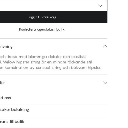
Lägg till i varukorg
Kontrollera lagerstatus i butik
rivning
esh-trosa med blommiga detaljer och elastiskt
 Willow hipster string är en mindre täckande stil,
n kombination av sensuell string och bekväm hipster.
jer
ed oss
säker betalning
rans till butik