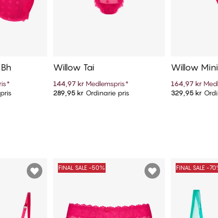
 Bh
Willow Tai
Willow Mini
is
*
144,97 kr
Medlemspris
*
164,97 kr
Medl
pris
289,95 kr
Ordinarie pris
329,95 kr
Ordi
arukorg
Lägg till i varukorg
Lägg t
FINAL SALE -50%
FINAL SALE -7