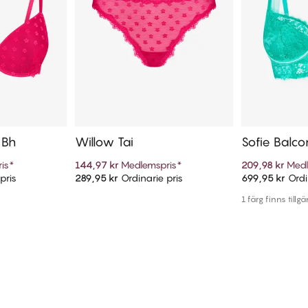
 Bh
Willow Tai
Sofie Balco
is
*
144,97 kr
Medlemspris
*
209,98 kr
Medl
pris
289,95 kr
Ordinarie pris
699,95 kr
Ordi
arukorg
Lägg till i varukorg
Lägg t
1 färg finns tillgä