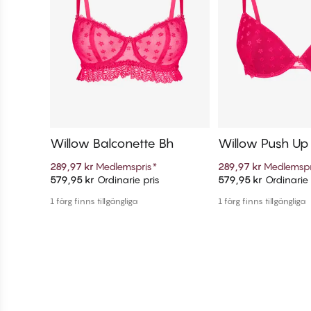
Willow Balconette Bh
Willow Push Up
289,97 kr
Medlemspris
*
289,97 kr
Medlemspr
579,95 kr
Ordinarie pris
579,95 kr
Ordinarie 
Lägg till i varukorg
Lägg till i v
1 färg finns tillgängliga
1 färg finns tillgängliga