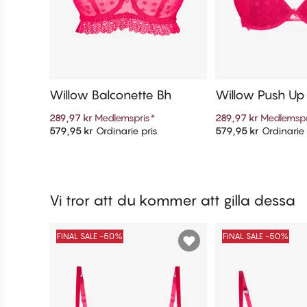
Willow Balconette Bh
Willow Push Up
289,97 kr
Medlemspris
*
289,97 kr
Medlemspr
579,95 kr
Ordinarie pris
579,95 kr
Ordinarie 
Lägg till i varukorg
Lägg till i v
Vi tror att du kommer att gilla dessa
FINAL SALE -50%
FINAL SALE -50%