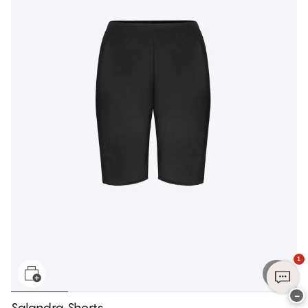
1
−
Salandra Shorts