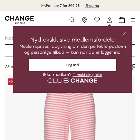
MyPanties: 7 for 399,95 kr.
Shop nu
Storefinder
Nattøj
Pyjamas
Pyjamas Bukser
Nyd eksklusive medlemsfordele
Medlemspriser, rådgivning om den perfekte pasform
Filtrér
Anbefalet
og personlige tilbud – kun når du er logget ind.
Log ind
26 produkter
Ikke medlem?
Tilmeld dig gratis
Produkter
FINAL SALE -50%