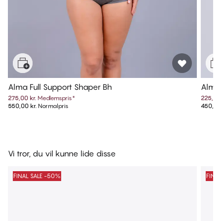
Alma Full Support Shaper Bh
Alma
275,00 kr.
Medlemspris
*
225,00 
550,00 kr.
Normalpris
450,00 
Vi tror, du vil kunne lide disse
FINAL SALE -50%
FINA