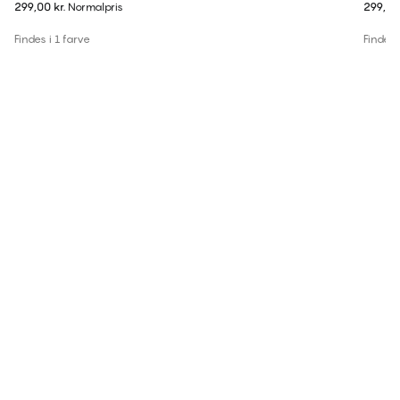
299,00 kr.
Normalpris
299,00 
Findes i 1 farve
Findes i