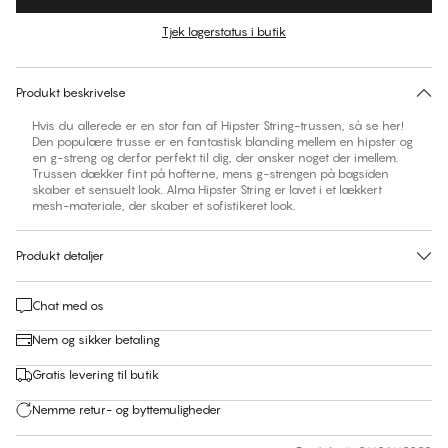
Farve
:
Plum Kitten
Tjek lagerstatus i butik
Ingen foreslåede størrelse for dette item
30 dages returret | Gratis levering til butik
Produkt beskrivelse
Hvis du allerede er en stor fan af Hipster String-trussen, så se her!
Den populære trusse er en fantastisk blanding mellem en hipster og
en g-streng og derfor perfekt til dig, der ønsker noget der imellem.
Trussen dækker fint på hofterne, mens g-strengen på bagsiden
skaber et sensuelt look. Alma Hipster String er lavet i et lækkert
mesh-materiale, der skaber et sofistikeret look.
Produkt detaljer
Chat med os
Nem og sikker betaling
Gratis levering til butik
Nemme retur- og byttemuligheder