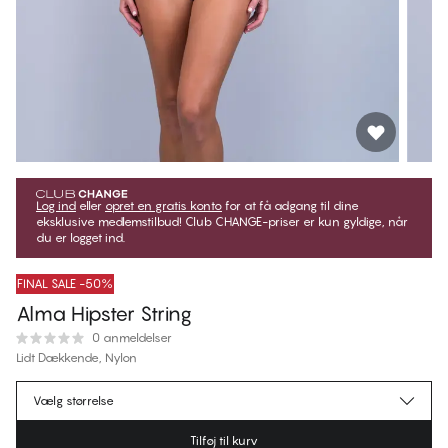
Log ind
eller
opret en gratis konto
for at få adgang til dine
eksklusive medlemstilbud! Club CHANGE-priser er kun gyldige, når
du er logget ind.
FINAL SALE -50%
Alma Hipster String
0 anmeldelser
Lidt Dækkende, Nylon
115,00 kr.
Medlemspris
*
Vælg størrelse
230,00 kr.
Normalpris
Tilføj til kurv