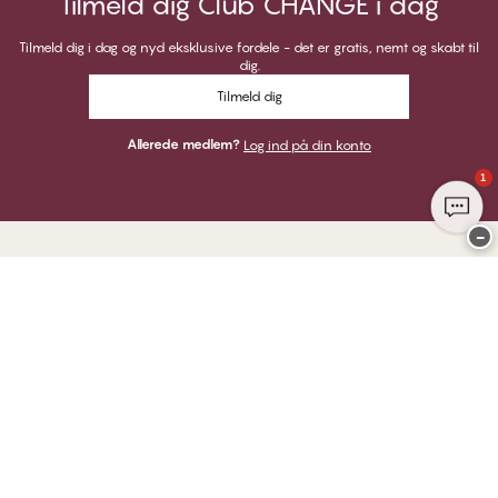
Tilmeld dig Club CHANGE i dag
Tilmeld dig i dag og nyd eksklusive fordele - det er gratis, nemt og skabt til
dig.
Tilmeld dig
Allerede medlem?
Log ind på din konto
1
−
Tak for at du besøgte
CHANGE Lingerie
HER KAN DU BETALE MED