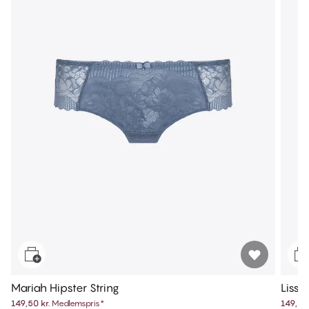
Mariah Hipster String
Lissi 
149,50 kr.
Medlemspris
*
149,50 