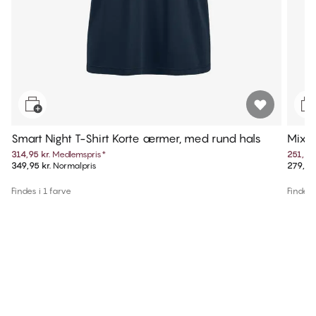
Smart Night T-Shirt Korte ærmer, med rund hals
Mix &
als
314,95 kr.
Medlemspris
*
251,95 
349,95 kr.
Normalpris
279,95 
Findes i 1 farve
Findes 