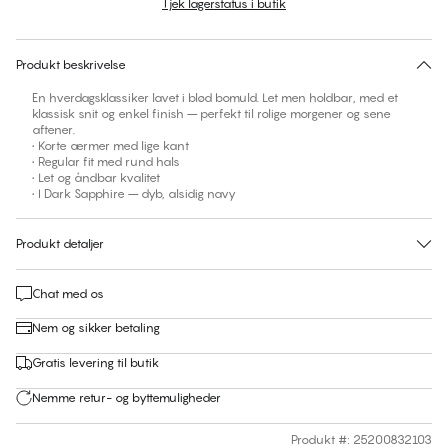
Tjek lagerstatus i butik
Ingen foreslåede størrelse for dette item
30 dages returret | Gratis levering til butik
Produkt beskrivelse
En hverdagsklassiker lavet i blød bomuld. Let men holdbar, med et
klassisk snit og enkel finish – perfekt til rolige morgener og sene
aftener.
• Korte ærmer med lige kant
• Regular fit med rund hals
• Let og åndbar kvalitet
• I Dark Sapphire – dyb, alsidig navy
Produkt detaljer
Chat med os
Nem og sikker betaling
Gratis levering til butik
Nemme retur- og byttemuligheder
Produkt #
:
25200832103