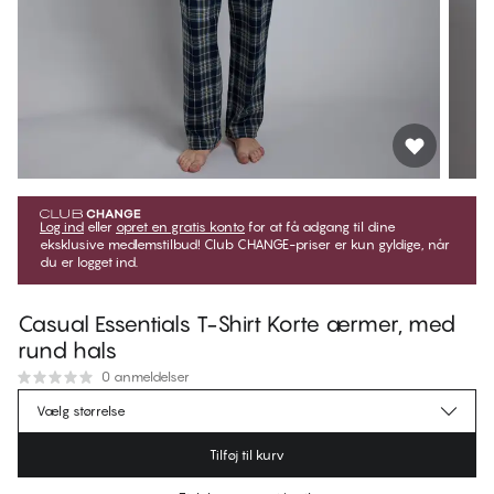
Log ind
eller
opret en gratis konto
for at få adgang til dine
eksklusive medlemstilbud! Club CHANGE-priser er kun gyldige, når
du er logget ind.
Casual Essentials T-Shirt Korte ærmer, med
rund hals
0 anmeldelser
314,95 kr.
Medlemspris
*
Vælg størrelse
349,95 kr.
Normalpris
Tilføj til kurv
Farve
:
Dark Sapphire