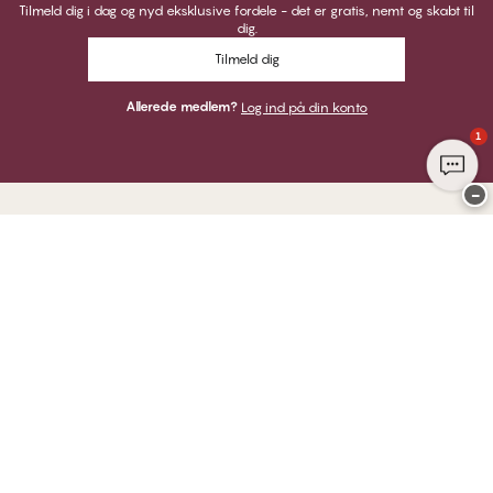
Tilmeld dig i dag og nyd eksklusive fordele - det er gratis, nemt og skabt til
dig.
Tilmeld dig
Allerede medlem?
Log ind på din konto
1
−
Tak for at du besøgte
CHANGE Lingerie
HER KAN DU BETALE MED
VI SENDER MED