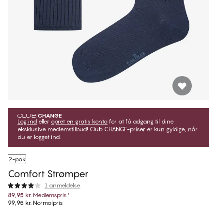
Log ind
eller
opret en gratis konto
for at få adgang til dine
eksklusive medlemstilbud! Club CHANGE-priser er kun gyldige, når
du er logget ind.
2-pak
Comfort Strømper
1 anmeldelse
89,95 kr.
Medlemspris
*
99,95 kr.
Normalpris