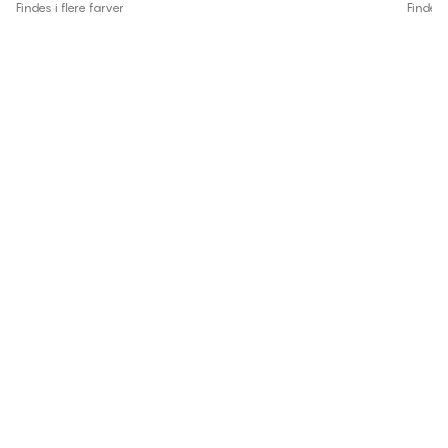
Findes i flere farver
Findes i