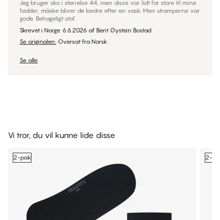
Jeg bruger sko i størrelse 44, men disse var lidt for store til mine
fødder; måske bliver de bedre efter en vask. Men strømperne var
gode. Behageligt stof.
Skrevet i Norge
6.6.2026
af
Bent Øystein Bostad
Se originalen.
Oversat fra Norsk
Se alle
Vi tror, du vil kunne lide disse
2-pak
2-pa