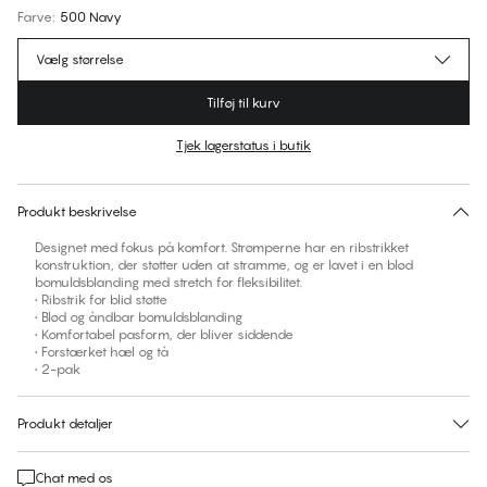
Farve
:
500 Navy
Vælg størrelse
Tilføj til kurv
Tjek lagerstatus i butik
Ingen foreslåede størrelse for dette item
30 dages returret | Gratis levering til butik
Produkt beskrivelse
Designet med fokus på komfort. Strømperne har en ribstrikket
konstruktion, der støtter uden at stramme, og er lavet i en blød
bomuldsblanding med stretch for fleksibilitet.
• Ribstrik for blid støtte
• Blød og åndbar bomuldsblanding
• Komfortabel pasform, der bliver siddende
• Forstærket hæl og tå
• 2-pak
Produkt detaljer
Chat med os