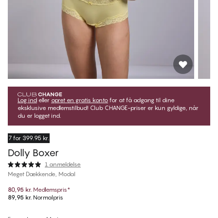
Log ind
eller
opret en gratis konto
for at få adgang til dine
eksklusive medlemstilbud! Club CHANGE-priser er kun gyldige, når
du er logget ind.
7 for 399.95 kr.
Dolly Boxer
1 anmeldelse
Meget Dækkende, Modal
80,95 kr.
Medlemspris
*
89,95 kr.
Normalpris