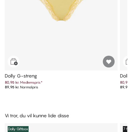
Dolly G-streng
Doll
80,95 kr.
Medlemspris
*
80,95 k
89,95 kr.
Normalpris
89,95 k
Vi tror, du vil kunne lide disse
Dolly Giftbox
7 for