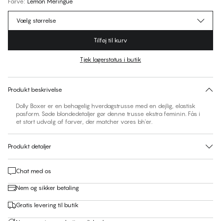
Farve
:
Lemon Meringue
Vælg størrelse
Tilføj til kurv
Tjek lagerstatus i butik
Ingen foreslåede størrelse for dette item
30 dages returret | Gratis levering til butik
Produkt beskrivelse
Dolly Boxer er en behagelig hverdagstrusse med en dejlig, elastisk
pasform. Søde blondedetaljer gør denne trusse ekstra feminin. Fås i
et stort udvalg af farver, der matcher vores bh'er.
Produkt detaljer
Chat med os
Nem og sikker betaling
Gratis levering til butik