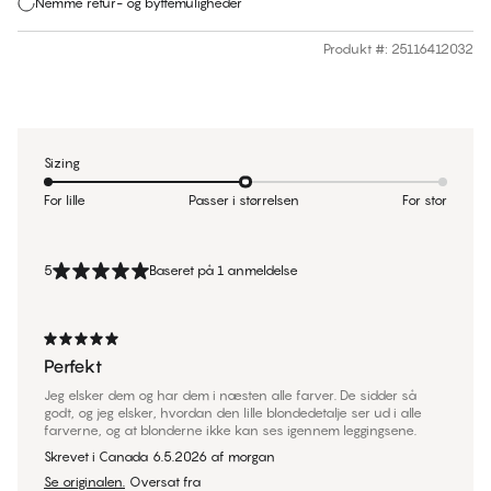
Nemme retur- og byttemuligheder
Produkt #
:
25116412032
Sizing
For lille
Passer i størrelsen
For stor
5
Baseret på 1 anmeldelse
Perfekt
Jeg elsker dem og har dem i næsten alle farver. De sidder så
godt, og jeg elsker, hvordan den lille blondedetalje ser ud i alle
farverne, og at blonderne ikke kan ses igennem leggingsene.
Skrevet i Canada
6.5.2026
af
morgan
Se originalen.
Oversat fra