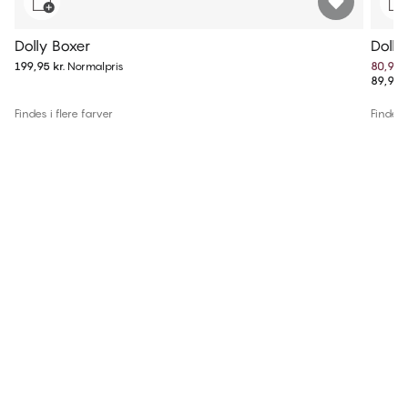
Dolly Boxer
Dolly
199,95 kr.
Normalpris
80,95 k
89,95 k
Findes i flere farver
Findes i