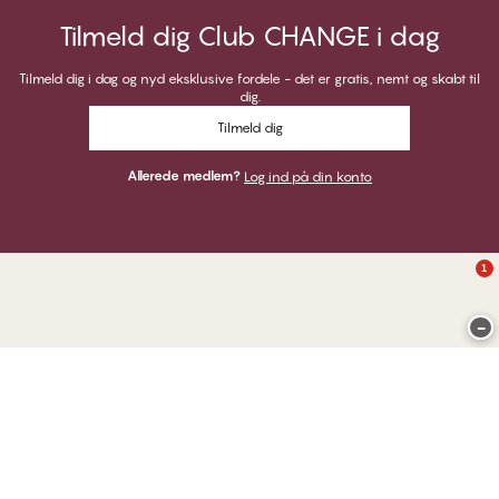
Tilmeld dig Club CHANGE i dag
Tilmeld dig i dag og nyd eksklusive fordele - det er gratis, nemt og skabt til
dig.
Tilmeld dig
Allerede medlem?
Log ind på din konto
1
−
Tak for at du besøgte
CHANGE Lingerie
HER KAN DU BETALE MED