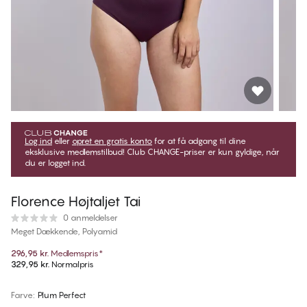
Log ind
eller
opret en gratis konto
for at få adgang til dine
eksklusive medlemstilbud! Club CHANGE-priser er kun gyldige, når
du er logget ind.
Florence Højtaljet Tai
0 anmeldelser
Meget Dækkende, Polyamid
296,95 kr.
Medlemspris
*
329,95 kr.
Normalpris
Farve
:
Plum Perfect