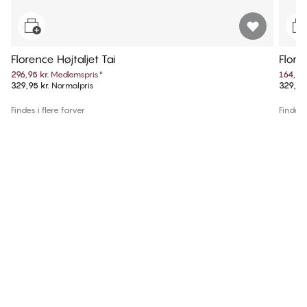
Florence Højtaljet Tai
Flore
296,95 kr.
Medlemspris
*
164,97 
329,95 kr.
Normalpris
329,95 
Findes i flere farver
Findes i