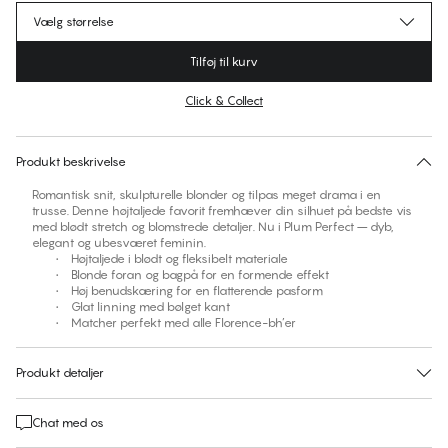
Vælg størrelse
Tilføj til kurv
Click & Collect
Ingen foreslåede størrelse for dette item
30 dages returret | Gratis levering til butik
Produkt beskrivelse
Romantisk snit, skulpturelle blonder og tilpas meget drama i en
trusse. Denne højtaljede favorit fremhæver din silhuet på bedste vis
med blødt stretch og blomstrede detaljer. Nu i Plum Perfect – dyb,
elegant og ubesværet feminin.
• Højtaljede i blødt og fleksibelt materiale
• Blonde foran og bagpå for en formende effekt
• Høj benudskæring for en flatterende pasform
• Glat linning med bølget kant
• Matcher perfekt med alle Florence-bh’er
Produkt detaljer
Chat med os