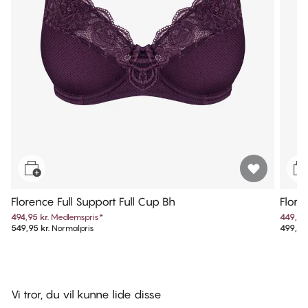
Florence Full Support Full Cup Bh
Flore
494,95 kr.
Medlemspris
*
449,95 
549,95 kr.
Normalpris
499,95 
Vi tror, du vil kunne lide disse