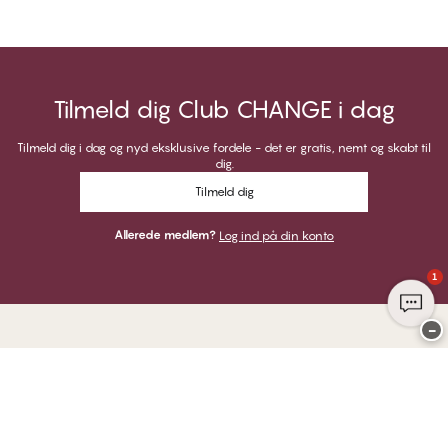
Tilmeld dig Club CHANGE i dag
Tilmeld dig i dag og nyd eksklusive fordele - det er gratis, nemt og skabt til
dig.
Tilmeld dig
Allerede medlem?
Log ind på din konto
1
−
Tak for at du besøgte
CHANGE Lingerie