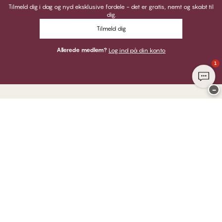
Tilmeld dig i dag og nyd eksklusive fordele - det er gratis, nemt og skabt til
dig.
Tilmeld dig
Allerede medlem?
Log ind på din konto
1
−
Tak for at du besøgte
CHANGE Lingerie
HER KAN DU BETALE MED
VI SENDER MED