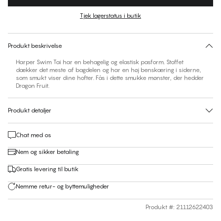
Farve
:
Dragon Fruit
Tjek lagerstatus i butik
Ingen foreslåede størrelse for dette item
30 dages returret | Gratis levering til butik
Produkt beskrivelse
Harper Swim Tai har en behagelig og elastisk pasform. Stoffet
dækker det meste af bagdelen og har en høj benskæring i siderne,
som smukt viser dine hofter. Fås i dette smukke mønster, der hedder
Dragon Fruit.
Produkt detaljer
Chat med os
Nem og sikker betaling
Gratis levering til butik
Nemme retur- og byttemuligheder
Produkt #
:
21112622403