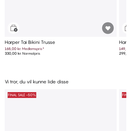
Harper Tai Bikini Trusse
Harpe
165,00 kr.
Medlemspris
*
149,50 
330,00 kr.
Normalpris
299,00 
Vi tror, du vil kunne lide disse
FINAL SALE -50%
FINA