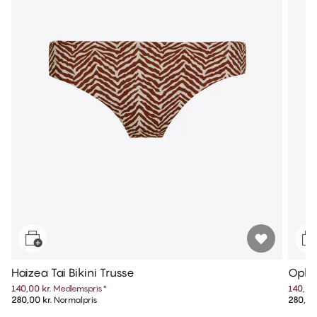
Haizea Tai Bikini Trusse
Ophel
140,00 kr.
Medlemspris
*
140,00 
280,00 kr.
Normalpris
280,00 