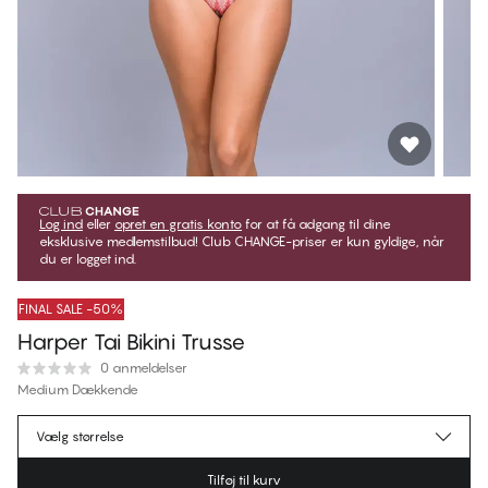
Log ind
eller
opret en gratis konto
for at få adgang til dine
eksklusive medlemstilbud! Club CHANGE-priser er kun gyldige, når
du er logget ind.
FINAL SALE -50%
Harper Tai Bikini Trusse
0 anmeldelser
Medium Dækkende
149,50 kr.
Medlemspris
*
Vælg størrelse
299,00 kr.
Normalpris
Tilføj til kurv