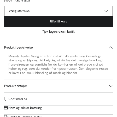
Farve
:
Azure Blue
Vælg størrelse
Tilføj til kurv
Tjek lagerstatus i butik
Ingen foreslåede størrelse for dette item
30 dages returret | Gratis levering til butik
Produkt beskrivelse
Mariah Hipster String er et fantastisk miks mellem en klassisk g-
streng og en hipster. Det betyder, at du får det usynlige look bagtil
fra g-strengen og samtidig får du komforten af det brede stof på
hofter og ryg, som du kender fra hipstertrussen. Den elegante trusse
er lavet i en smuk blanding af mesh og blonder.
Produkt detaljer
Chat med os
Nem og sikker betaling
Gratis levering til butik