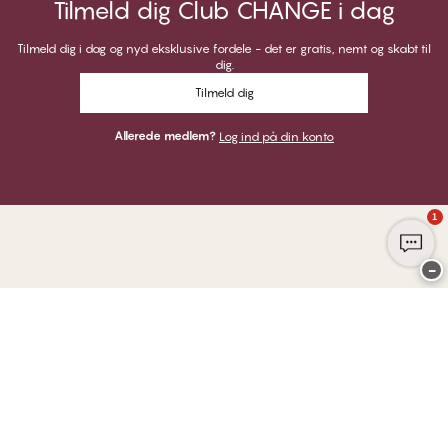
Tilmeld dig Club CHANGE i dag
Tilmeld dig i dag og nyd eksklusive fordele - det er gratis, nemt og skabt til
dig.
Tilmeld dig
Allerede medlem?
Log ind på din konto
1
−
Tak for at du besøgte
CHANGE Lingerie
HER KAN DU BETALE MED