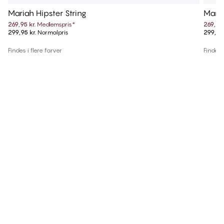
Mariah Hipster String
Maria
269,95 kr.
Medlemspris
*
269,95 
299,95 kr.
Normalpris
299,95 
Findes i flere farver
Findes i