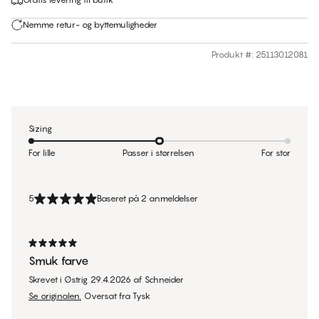
Nemme retur- og byttemuligheder
Produkt #
:
25113012081
Sizing
For lille
Passer i størrelsen
For stor
5
Baseret på 2 anmeldelser
Smuk farve
Skrevet i Østrig
29.4.2026
af
Schneider
Se originalen.
Oversat fra Tysk