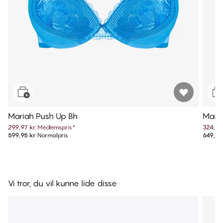
Mariah Push Up Bh
Maria
299,97 kr.
Medlemspris
*
324,97 
599,95 kr.
Normalpris
649,95 
Vi tror, du vil kunne lide disse