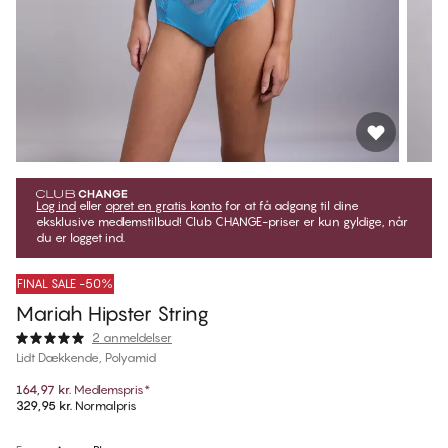
Log ind
eller
opret en gratis konto
for at få adgang til dine
eksklusive medlemstilbud! Club CHANGE-priser er kun gyldige, når
du er logget ind.
FINAL SALE -50%
Mariah Hipster String
2 anmeldelser
Lidt Dækkende, Polyamid
164,97 kr.
Medlemspris
*
329,95 kr.
Normalpris