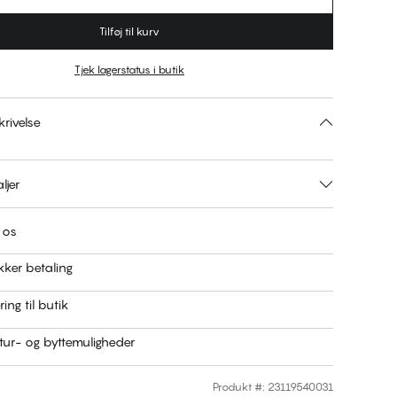
Tilføj til kurv
Tjek lagerstatus i butik
rivelse
ljer
 os
kker betaling
ring til butik
ur- og byttemuligheder
Produkt #
:
23119540031