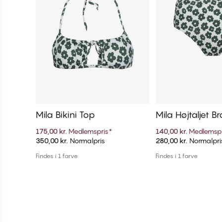
Mila Bikini Top
Mila Højtaljet Br
i Trusse
175,00 kr.
Medlemspris
*
140,00 kr.
Medlemspr
350,00 kr.
Normalpris
280,00 kr.
Normalpri
Tilføj til kurv
Tilføj til 
Findes i 1 farve
Findes i 1 farve