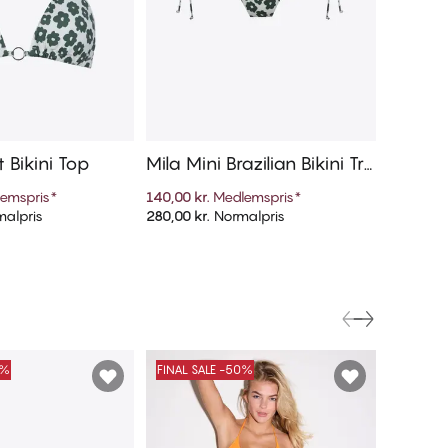
t Bikini Top
Mila Mini Brazilian Bikini Tru
Mila Tr
sse
emspris
*
140,00 kr.
Medlemspris
*
175,00 kr
alpris
280,00 kr.
Normalpris
350,00 kr
føj til kurv
Tilføj til kurv
0%
FINAL SALE -50%