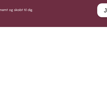
J
 nemt og skabt til dig.
LUB CHANGE
HJÆLP
VORES
 Club CHANGE
Levering
Om CHA
dlemsbetingelser
Returnering
Find bu
iv medlem
Gavekort
Karrie
g ind
Find din BH størrelse
Socialt
Se alle FAQ emner
B2B
Kontakt os
Politik for whistleblowere