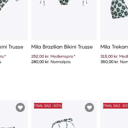
kini Trusse
Mila Brazilian Bikini Trusse
Mila Trekan
is
*
252,00 kr.
Medlemspris
*
315,00 kr.
Medl
s
280,00 kr.
Normalpris
350,00 kr.
Norm
kurv
Tilføj til kurv
Til
FINAL SALE -50%
FINAL SALE -5