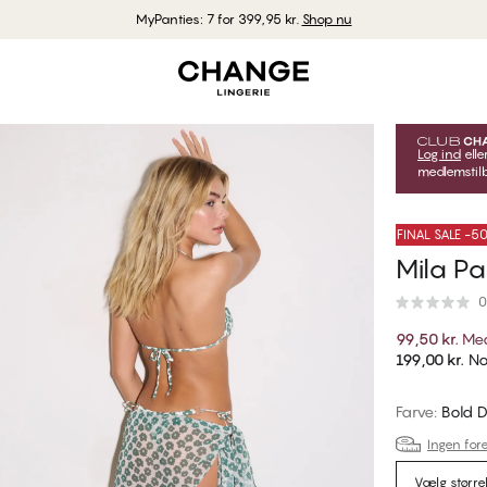
MyPanties: 7 for 399,95 kr.
Shop nu
Log ind
elle
medlemstilb
FINAL SALE -
Mila Pa
0
99,50 kr.
Med
199,00 kr.
No
Farve
:
Bold D
Ingen fore
Vælg større