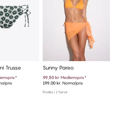
ini Trusse
Sunny Pareo
Mariso
emspris
*
99,50 kr.
Medlemspris
*
179,95 kr
alpris
199,00 kr.
Normalpris
199,95 kr
føj til kurv
Tilføj til kurv
Findes i 1 farve
Findes i 1 