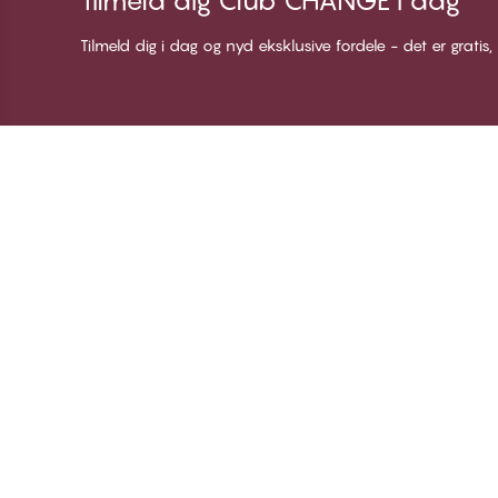
Tilmeld dig Club CHANGE i dag
Tilmeld dig i dag og nyd eksklusive fordele - det er gratis,
Tak for at du besøgte
C
CHANGE Lingerie
Om
Me
Bl
Lo