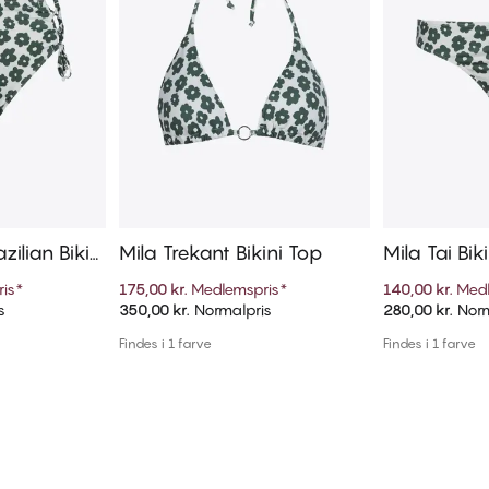
azilian Bikin
Mila Trekant Bikini Top
Mila Tai Bik
is
*
175,00 kr.
Medlemspris
*
140,00 kr.
Medl
s
350,00 kr.
Normalpris
280,00 kr.
Norm
kurv
Tilføj til kurv
Til
Findes i 1 farve
Findes i 1 farve