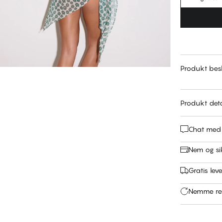
Produkt besk
Produkt deta
Chat med
Nem og si
Gratis leve
Nemme ret