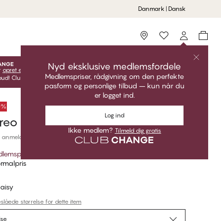
Danmark | Dansk
Storefinder
Nyd eksklusive medlemsfordele
r
opret en gratis konto
for at få adgang til dine eksklusive
Medlemspriser, rådgivning om den perfekte
ud! Club CHANGE-priser er kun gyldige, når du er logget ind.
pasform og personlige tilbud – kun når du
er logget ind.
50%
Log ind
reo
Ikke medlem?
Tilmeld dig gratis
 anmeldelser
lemspris
*
rmalpris
aisy
slåede størrelse for dette item
lse