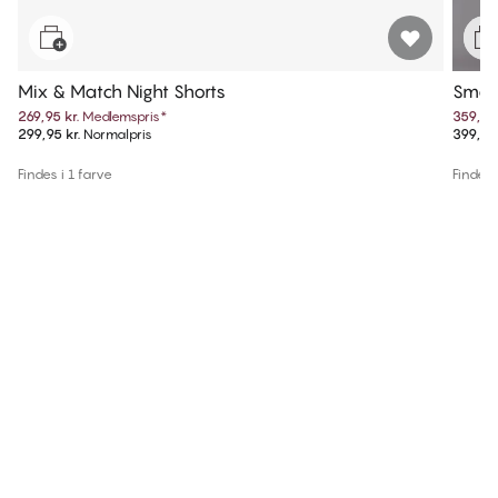
Mix & Match Night Shorts
Smart
269,95 kr.
Medlemspris
*
359,95 
299,95 kr.
Normalpris
399,95 
Findes i 1 farve
Findes 