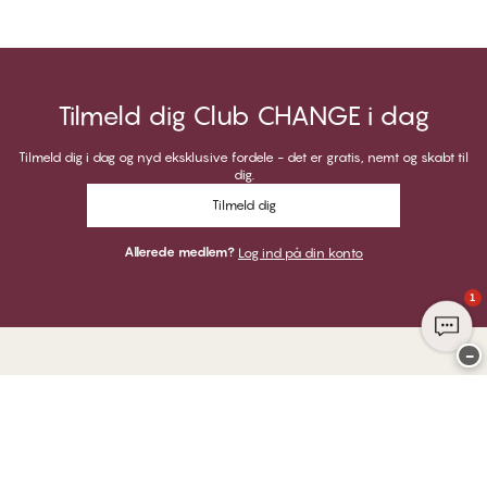
Tilmeld dig Club CHANGE i dag
Tilmeld dig i dag og nyd eksklusive fordele - det er gratis, nemt og skabt til
dig.
Tilmeld dig
Allerede medlem?
Log ind på din konto
1
−
Tak for at du besøgte
CHANGE Lingerie