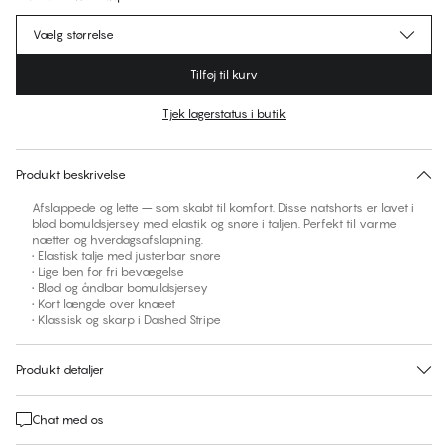
Vælg størrelse
Tilføj til kurv
Tjek lagerstatus i butik
Ingen foreslåede størrelse for dette item
30 dages returret | Gratis levering til butik
Produkt beskrivelse
Afslappede og lette – som skabt til komfort. Disse natshorts er lavet i
blød bomuldsjersey med elastik og snøre i taljen. Perfekt til varme
nætter og hverdagsafslapning.
• Elastisk talje med justerbar snøre
• Lige ben for fri bevægelse
• Blød og åndbar bomuldsjersey
• Kort længde over knæet
• Klassisk og skarp i Dashed Stripe
Produkt detaljer
Chat med os