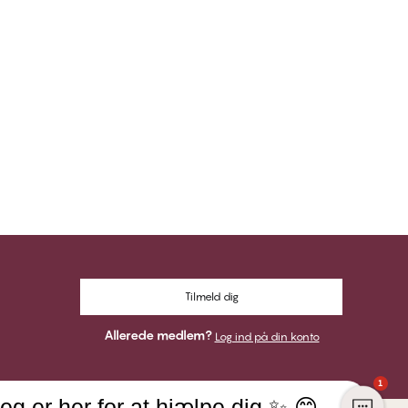
Tilmeld dig
Allerede medlem?
Log ind på din konto
1
eg er her for at hjælpe dig ✨ 😊