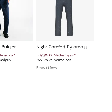
t Bukser
Night Comfort Pyjamassæ
Smart 
t
shirt 
lemspris
*
809,95 kr.
Medlemspris
*
359,95 kr
d hals
alpris
899,95 kr.
Normalpris
399,95 kr
føj til kurv
Tilføj til kurv
Findes i 1 farve
Findes i 1 