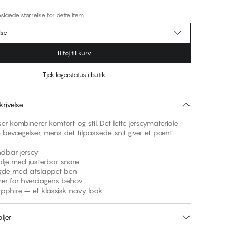
slåede størrelse for dette item
lse
Tilføj til kurv
Tjek lagerstatus i butik
rivelse
er kombinerer komfort og stil. Det lette jerseymateriale
e bevægelser, mens det tilpassede snit giver et pænt
ndbar jersey
 talje med justerbar snøre
ngde med afslappet ben
mer for hverdagens behov
apphire – et klassisk navy look
ljer