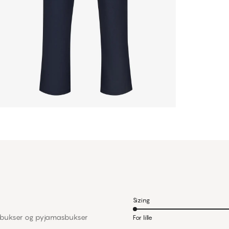
Sizing
sbukser og pyjamasbukser
For lille