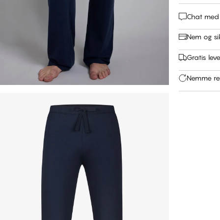
Chat med
Nem og si
Gratis leve
Nemme ret