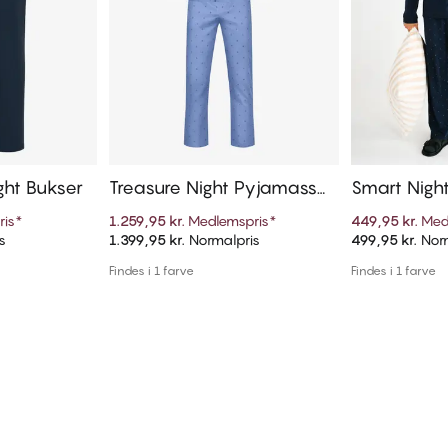
ght Bukser
Treasure Night Pyjamassæ
Smart Nigh
t
ris
*
1.259,95 kr.
Medlemspris
*
449,95 kr.
Med
s
1.399,95 kr.
Normalpris
499,95 kr.
Norm
kurv
Tilføj til kurv
Til
Findes i 1 farve
Findes i 1 farve