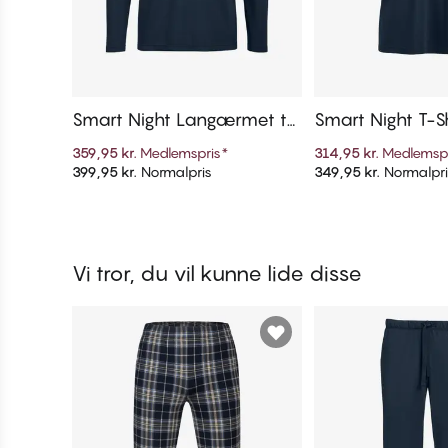
Smart Night Langærmet t-
Smart Night T-Sh
shirt Langærmet, med run
ærmer, med ru
359,95 kr.
Medlemspris
*
314,95 kr.
Medlemsp
d hals
399,95 kr.
Normalpris
349,95 kr.
Normalpri
Tilføj til kurv
Tilføj til 
Vi tror, du vil kunne lide disse