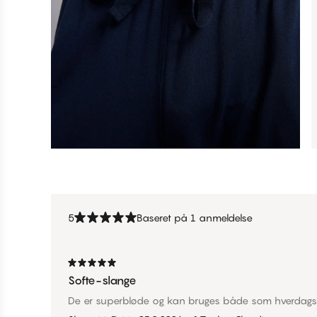
5
Baseret på 1 anmeldelse
Softe-slange
De er superbløde og kan bruges både som hverdag