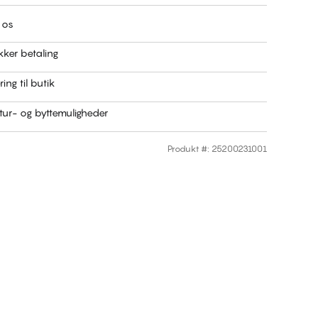
 os
kker betaling
ring til butik
ur- og byttemuligheder
Produkt #
:
25200231001