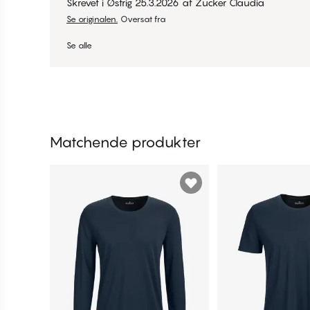
Skrevet i Østrig
25.3.2026
af
Zucker Claudia
Se originalen.
Oversat fra
Se alle
Matchende produkter