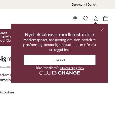
Danmark | Dansk
Storefinder
Nyd eksklusive medlemsfordele
r
opret en gratis konto
for at få adgang til dine eksklusive
Medlemspriser, rådgivning om den perfekte
ud! Club CHANGE-priser er kun gyldige, når du er logget ind.
pasform og personlige tilbud – kun når du
er logget ind.
ight Bukser
Log ind
 anmeldelse
Ikke medlem?
Tilmeld dig gratis
edlemspris
*
rmalpris
Sapphire