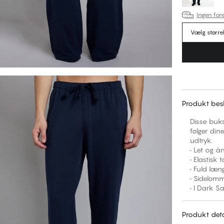
Ingen fore
Vælg større
Produkt besk
Disse buks
følger din
udtryk.
• Let og å
• Elastisk
• Fuld læ
• Sidelom
• I Dark S
Produkt deta