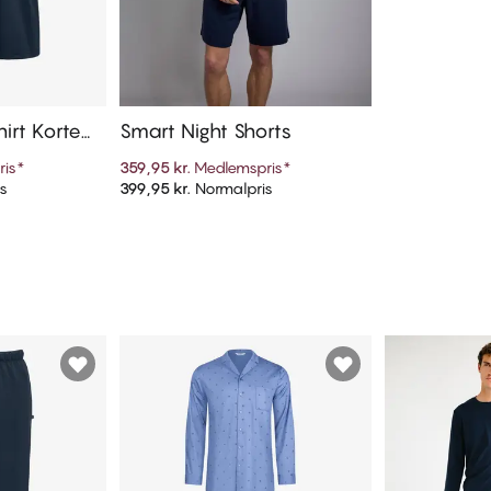
irt Korte
Smart Night Shorts
nd hals
ris
*
359,95 kr.
Medlemspris
*
s
399,95 kr.
Normalpris
kurv
Tilføj til kurv