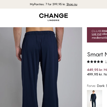
MyPanties: 7 for 399,95 kr.
Shop nu
Log ind
elle
medlemstilb
Smart N
1
449,95 kr.
M
499,95 kr.
No
Farve
:
Dark 