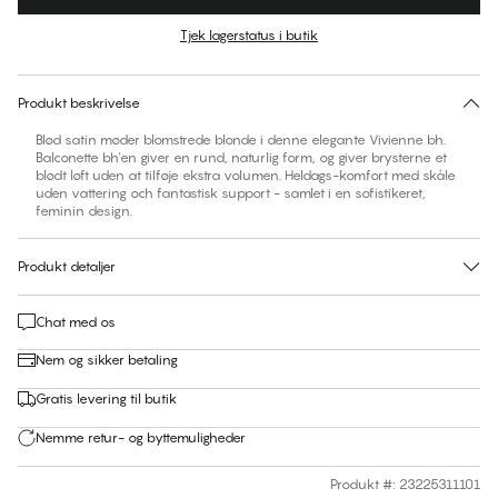
Farve
:
Pavement
Tjek lagerstatus i butik
Find din størrelse
30 dages returret | Gratis levering til butik
Produkt beskrivelse
Blød satin møder blomstrede blonde i denne elegante Vivienne bh.
Balconette bh'en giver en rund, naturlig form, og giver brysterne et
blødt løft uden at tilføje ekstra volumen. Heldags-komfort med skåle
uden vattering och fantastisk support - samlet i en sofistikeret,
feminin design.
Produkt detaljer
Chat med os
Nem og sikker betaling
Gratis levering til butik
Nemme retur- og byttemuligheder
Produkt #
:
23225311101