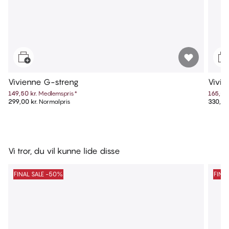
Vivienne G-streng
Vivie
149,50 kr.
Medlemspris
*
165,00 
299,00 kr.
Normalpris
330,00 
Vi tror, du vil kunne lide disse
FINAL SALE -50%
FINA