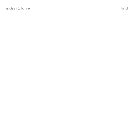
Findes i 1 farve
Findes 