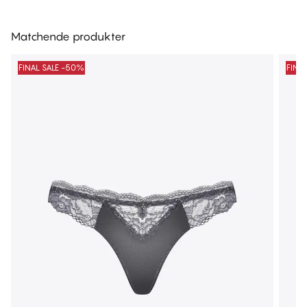
Matchende produkter
FINAL SALE -50%
FINA