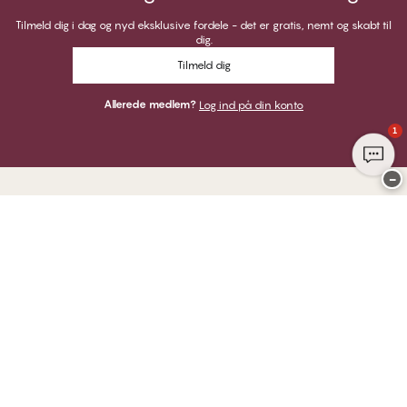
Tilmeld dig i dag og nyd eksklusive fordele - det er gratis, nemt og skabt til
dig.
Tilmeld dig
Allerede medlem?
Log ind på din konto
1
−
Tak for at du besøgte
CHANGE Lingerie
HER KAN DU BETALE MED
VI SENDER MED