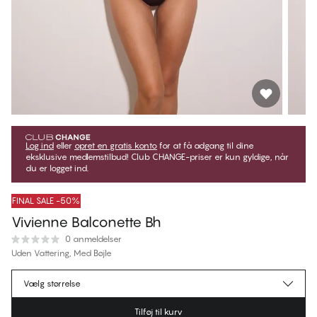
Log ind
eller
opret en gratis konto
for at få adgang til dine
eksklusive medlemstilbud! Club CHANGE-priser er kun gyldige, når
du er logget ind.
FINAL SALE -50%
Vivienne Balconette Bh
0 anmeldelser
Uden Vattering, Med Bøjle
325,00 kr.
Medlemspris
*
Vælg størrelse
650,00 kr.
Normalpris
Tilføj til kurv