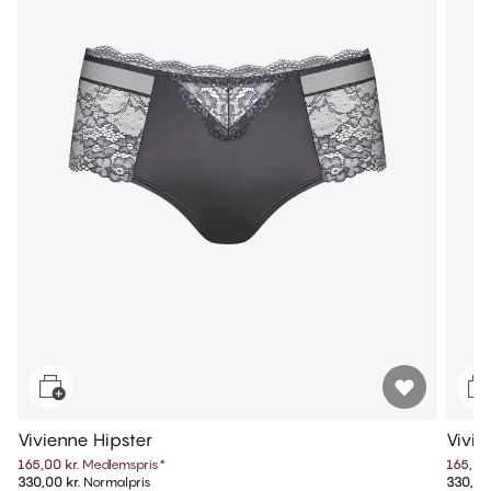
Vivienne Hipster
Vivie
165,00 kr.
Medlemspris
*
165,00 
330,00 kr.
Normalpris
330,00 