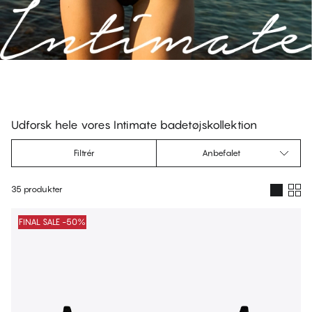
DAKOTA - Vermillion Orange
Trekant Bikini Top
DAKOTA - Victoria Blue
Full Support Bikini Top
Udforsk hele vores Intimate badetøjskollektion
Filtrér
Anbefalet
35 produkter
Produkter
FINAL SALE -50%