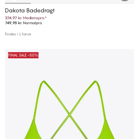
Dakota Badedragt
374,97 kr.
Medlemspris
*
749,95 kr.
Normalpris
Findes i 1 farve
FINAL SALE -50%