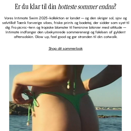
Er du klar til din
hotteste sommer endnu
Shop dit sommerlook
?
Vores Intimate Swim 2025-kollektion er landet – og den skriger sol, sjov og
selvtillid! Tænk farverige vibes, friske prints og badetøj, der sidder som syet til
dig. Fra picnic-tern og tropiske blomster til feminine bikinier med attitude –
Intimate indfanger den ubekymrede sommerenergi og følelsen af gyldent
ROSIE - Ditsy Floral Blue
aftensolskin. Glow up, feel good og gør stranden til din catwalk.
Tai Bikini Trusse
Shop dit sommerlook
ROSIE - Ditsy Floral Blue
Trekant Bikini Top
Top