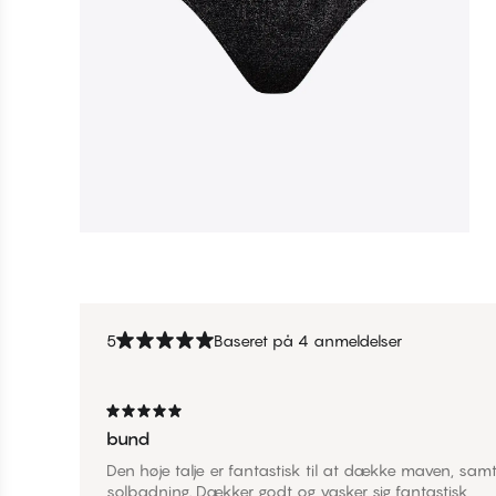
5
Baseret på 4 anmeldelser
bund
Den høje talje er fantastisk til at dække maven, samt
solbadning. Dækker godt og vasker sig fantastisk