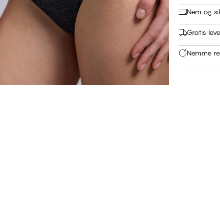
Nem og si
Gratis leve
Nemme ret