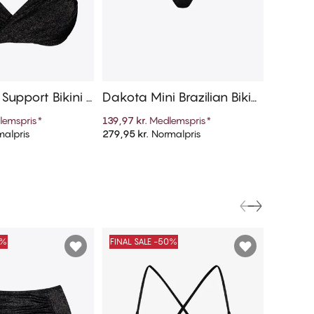
 Support Bikini T
Dakota Mini Brazilian Bikini
Dakota 
Trusse
lemspris
*
139,97 kr.
Medlemspris
*
149,97 kr
alpris
279,95 kr.
Normalpris
299,95 kr
føj til kurv
Tilføj til kurv
0%
FINAL SALE -50%
FINAL S