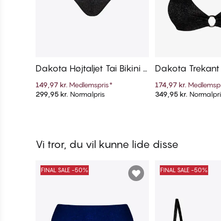
Dakota Højtaljet Tai Bikini T
Dakota Trekant 
russe
149,97 kr.
Medlemspris
*
174,97 kr.
Medlemspr
299,95 kr.
Normalpris
349,95 kr.
Normalpri
Tilføj til kurv
Tilføj til 
Vi tror, du vil kunne lide disse
FINAL SALE -50%
FINAL SALE -50%