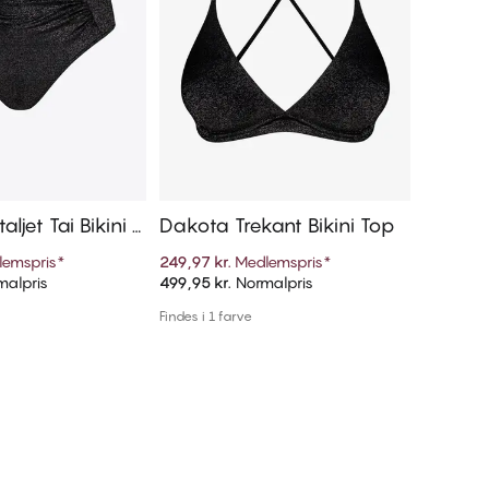
ljet Tai Bikini T
Dakota Trekant Bikini Top
Dakota 
lemspris
*
249,97 kr.
Medlemspris
*
149,97 kr
alpris
499,95 kr.
Normalpris
299,95 kr
føj til kurv
Tilføj til kurv
Findes i 1 farve
Findes i 1 