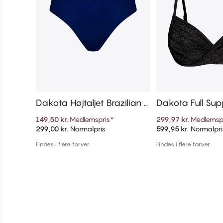
Dakota Højtaljet Brazilian B
Dakota Full Supp
ikini Trusse
op
149,50 kr.
Medlemspris
*
299,97 kr.
Medlemsp
299,00 kr.
Normalpris
599,95 kr.
Normalpri
Tilføj til kurv
Tilføj til 
Findes i flere farver
Findes i flere farver