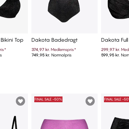
Bikini Top
Dakota Badedragt
Dakota Full
op
is
*
374,97 kr.
Medlemspris
*
299,97 kr.
Med
s
749,95 kr.
Normalpris
599,95 kr.
Norm
kurv
Tilføj til kurv
Til
FINAL SALE -50%
FINAL SALE -5