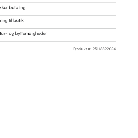
kker betaling
ring til butik
ur- og byttemuligheder
Produkt #
:
25118822024