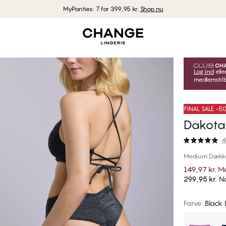
MyPanties: 7 for 399,95 kr.
Shop nu
Log ind
elle
medlemstilb
FINAL SALE -
Dakota 
4
Medium Dækk
149,97 kr.
Me
299,95 kr.
No
Farve
:
Black