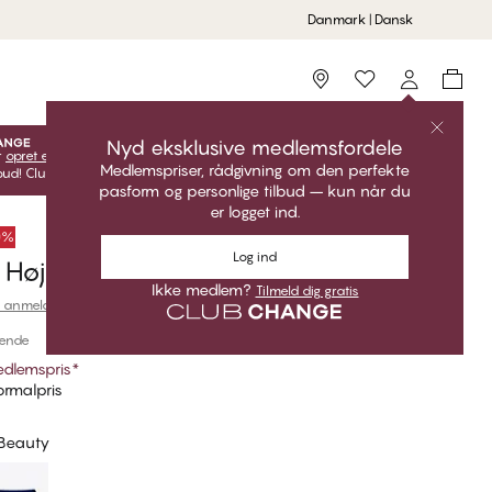
Danmark | Dansk
Storefinder
Nyd eksklusive medlemsfordele
r
opret en gratis konto
for at få adgang til dine eksklusive
Medlemspriser, rådgivning om den perfekte
ud! Club CHANGE-priser er kun gyldige, når du er logget ind.
pasform og personlige tilbud – kun når du
er logget ind.
50%
Log ind
Højtaljet Brazilian Bikini Trusse
Ikke medlem?
Tilmeld dig gratis
 anmeldelser
ende
dlemspris
*
rmalpris
 Beauty