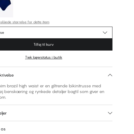
slåede størrelse for dette item
lse
Tilføj til kurv
Tjek lagerstatus i butik
rivelse
m brazil high waist er en giltrende bikinitrusse med
 høj benskæring og rynkede detaljer bagtil som giver en
om.
ljer
 os