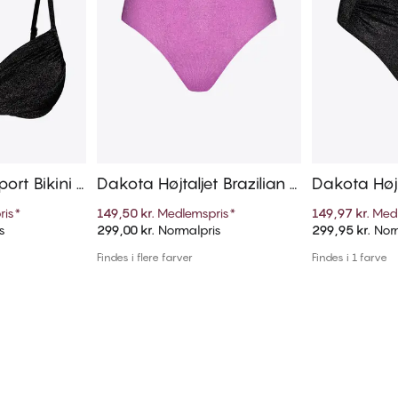
ort Bikini T
Dakota Højtaljet Brazilian B
Dakota Højta
ikini Trusse
russe
ris
*
149,50 kr.
Medlemspris
*
149,97 kr.
Med
s
299,00 kr.
Normalpris
299,95 kr.
Norm
kurv
Tilføj til kurv
Til
Findes i flere farver
Findes i 1 farve