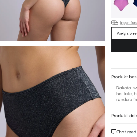
Ingen fore
Vælg større
Produkt besk
Dakota swi
høj talje,
rundere fr
Produkt deta
Chat med