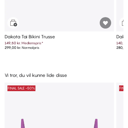
Dakota Tai Bikini Trusse
Dakot
149,50 kr.
Medlemspris
*
140,00 
299,00 kr.
Normalpris
280,00 
Vi tror, du vil kunne lide disse
FINAL SALE -50%
FINA