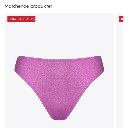
Matchende produkter
FINAL SALE -50%
FINA