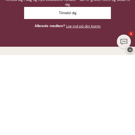
dig.
Tilmeld dig
Allerede medlem?
Log ind på din konto
1
−
Tak for at du besøgte
CHANGE Lingerie
HER KAN DU BETALE MED
VI SENDER MED