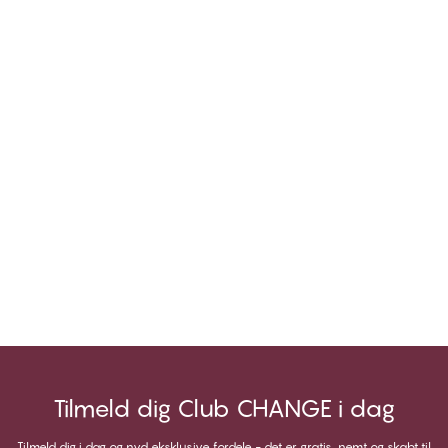
Tilmeld dig Club CHANGE i dag
Tilmeld dig i dag og nyd eksklusive fordele - det er gratis, nemt og skabt til