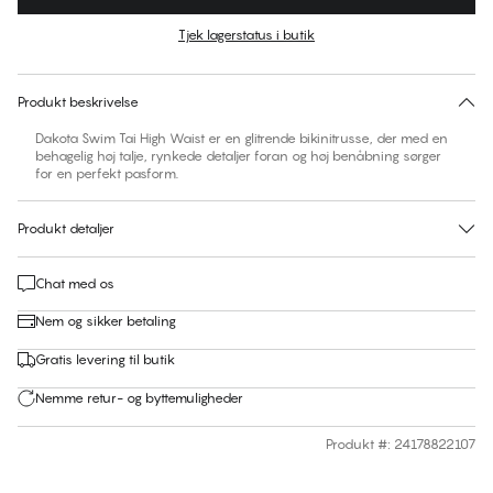
Farve
:
Iris Orchid
Tjek lagerstatus i butik
Ingen foreslåede størrelse for dette item
30 dages returret | Gratis levering til butik
Produkt beskrivelse
Dakota Swim Tai High Waist er en glitrende bikinitrusse, der med en
behagelig høj talje, rynkede detaljer foran og høj benåbning sørger
for en perfekt pasform.
Produkt detaljer
Chat med os
Nem og sikker betaling
Gratis levering til butik
Nemme retur- og byttemuligheder
Produkt #
:
24178822107