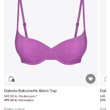
Dakota Balconette Bikini Top
Dakot
249,50 kr.
Medlemspris
*
149,50 
499,00 kr.
Normalpris
299,00 
Findes i 1 farve
Findes i