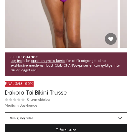
Log ind
eller
opret en gratis konto
for at få adgang til dine
eksklusive medlemstilbud! Club CHANGE-priser er kun gyldige, når
du er logget ind.
FINAL SALE -50%
Dakota Tai Bikini Trusse
0 anmeldelser
Medium Dækkende
149,50 kr.
Medlemspris
*
Vælg størrelse
299,00 kr.
Normalpris
Tilføj til kurv