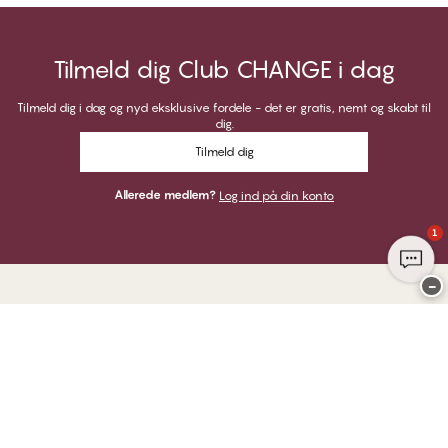
Tilmeld dig Club CHANGE i dag
Tilmeld dig i dag og nyd eksklusive fordele - det er gratis, nemt og skabt til
dig.
Tilmeld dig
Allerede medlem?
Log ind på din konto
1
−
Tak for at du besøgte
CHANGE Lingerie
HER KAN DU BETALE MED