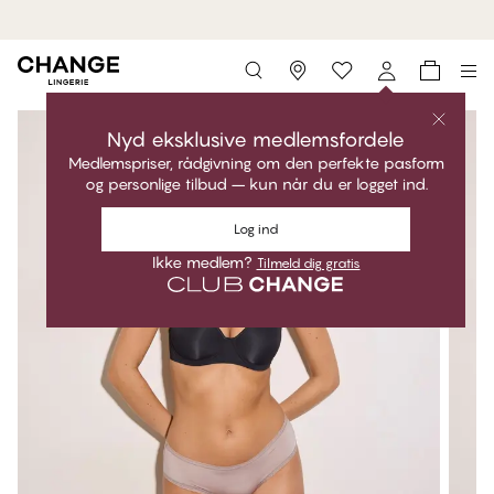
MyPanties: 7 for 399,95 kr.
Shop nu
Storefinder
Nyd eksklusive medlemsfordele
Medlemspriser, rådgivning om den perfekte pasform
og personlige tilbud – kun når du er logget ind.
Log ind
Ikke medlem?
Tilmeld dig gratis