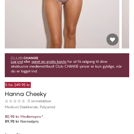
Log ind
eller
opret en gratis konto
for at få adgang til dine
eksklusive medlemstilbud! Club CHANGE-priser er kun gyldige, når
du er logget ind.
5 for 249.95 kr.
Hanna Cheeky
0 anmeldelser
Medium Dækkende, Polyamid
80,95 kr.
Medlemspris
*
89,95 kr.
Normalpris