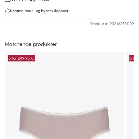
Nemme retur- og byttemuligheder
Produkt #
:
23216252009
Matchende produkter
5 for 249.95 kr.
5 for