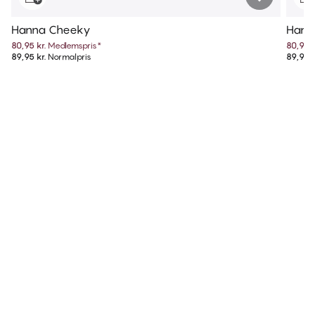
Hanna Cheeky
Hann
80,95 kr.
Medlemspris
*
80,95 k
89,95 kr.
Normalpris
89,95 k