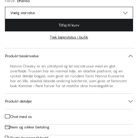
Farve
:
Etherea
Vælg størrelse
Tilføj til kurv
Tjek lagerstatus i butik
Ingen foreslåede størrelse for dette item
30 dages returret | Gratis levering til butik
Produkt beskrivelse
Hanna Cheeky er en ultratynd og let microtrusse med en glat
overflade. Trussen har en normal talje, en elastisk pasform, og en
rynket detalje bagpå, som giver en rundere form. Hanna trusserne
har en lille, elastisk blonde omkring kanterne, som giver et feminimt
look. Kommer i flere farver for at matche dine hverdagsbh'er.
Produkt detaljer
Chat med os
Nem og sikker betaling
Gratis levering til butik