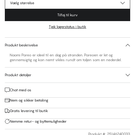
Vælg størrelse
Tilføj til kurv
Tjek lagerstatus i butik
Ingen foreslåede størrelse for dette item
30 dages returret | Gratis levering til butik
Produkt beskrivelse
Naomi Pareo er ideel til en dag på stranden. Pareoen er let og
gennemsigtig og kan nemt vikles rundt om taljen som en nederdel.
Produkt detaljer
Chat med os
Nem og sikker betaling
Gratis levering til butik
Nemme retur- og byttemuligheder
Produkt #
:
25146240033