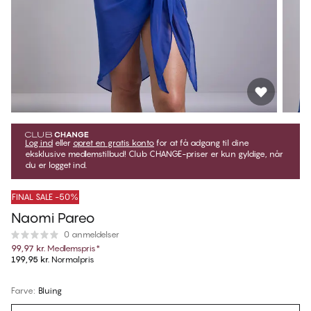
Log ind
eller
opret en gratis konto
for at få adgang til dine
eksklusive medlemstilbud! Club CHANGE-priser er kun gyldige, når
du er logget ind.
FINAL SALE -50%
Naomi Pareo
0 anmeldelser
99,97 kr.
Medlemspris
*
199,95 kr.
Normalpris
Farve
:
Bluing