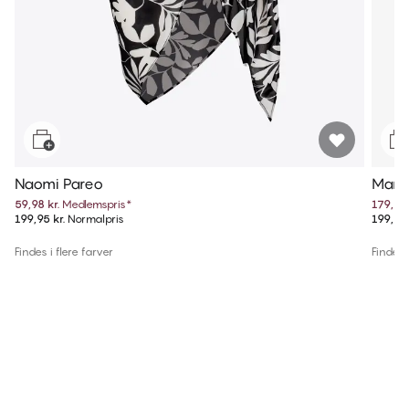
Naomi Pareo
Maris
59,98 kr.
Medlemspris
*
179,95 
199,95 kr.
Normalpris
199,95 
Findes i flere farver
Findes 