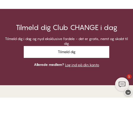
Tilmeld dig Club CHANGE i dag
Tilmeld dig i dag og nyd eksklusive fordele - det er gratis, nemt og skabt til
dig.
Tilmeld dig
Allerede medlem?
Log ind på din konto
1
−
Tak for at du besøgte
CHANGE Lingerie