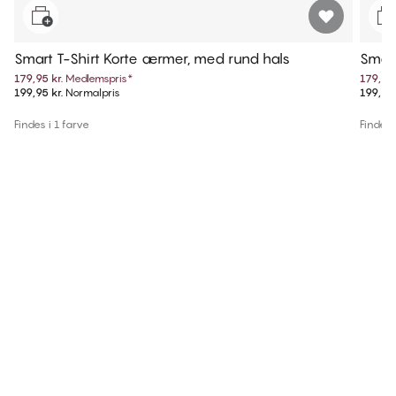
Smart T-Shirt Korte ærmer, med rund hals
Smart
179,95 kr.
Medlemspris
*
179,95 
199,95 kr.
Normalpris
199,95 
Findes i 1 farve
Findes i