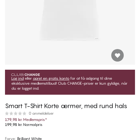
Log ind
eller
opret en gratis konto
for at få adgang til dine
eksklusive medlemstilbud! Club CHANGE-priser er kun gyldige, når
du er logget ind.
Smart T-Shirt Korte ærmer, med rund hals
0 anmeldelser
179,95 kr.
Medlemspris
*
199,95 kr.
Normalpris
Farve
:
Brilliant White