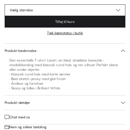
Vælg størrelse
Tilføj til kurv
Tjek lagerstatus i butik
Ingen foreslåede størrelse for dette item
30 dages returret | Gratis levering til butik
Produkt beskrivelse
Den essentielle T-shirt. Lavet i en blød, strækbar bomulds-
modalblanding med klassisk rund hals og ren silhuet. Perfekt alene
eller under skjorter.
• Klassisk rund hals med korte ærmer
• Blød stretch-jersey med glat finish
• Åndbar og formfast
• Skarp og tidløs i Brilliant White
Produkt detaljer
Chat med os
Nem og sikker betaling